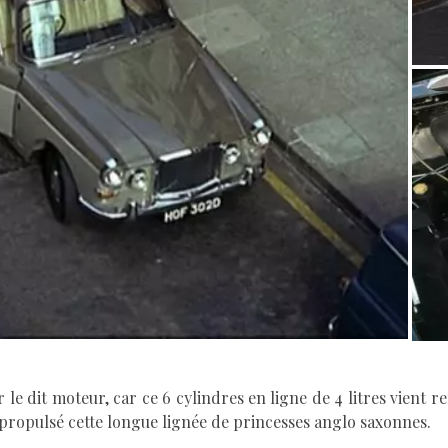
 le dit moteur, car ce 6 cylindres en ligne de 4 litres vient re
t propulsé cette longue lignée de princesses anglo saxonnes.