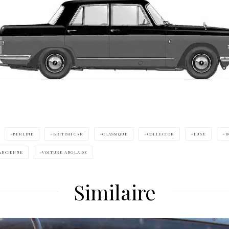
BERLINE
BRITISH CAR
CLASSIQUE
COLLECTOR
LUXE
R
ANCIENNE
VOITURE ANGLAISE
Similaire