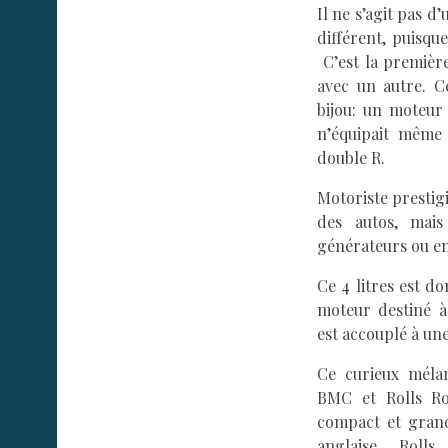
Il ne s’agit pas d
différent, puisqu
C’est la première
avec un autre. C
bijou: un moteur
n’équipait même
double R.
Motoriste prestig
des autos, mais
générateurs ou en
Ce 4 litres est d
moteur destiné à 
est accouplé à un
Ce curieux mélan
BMC et Rolls Ro
compact et grand
anglaise. Roll