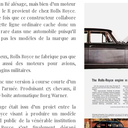
’un Ré alésage, mais bien d’un moteur
e le R provient de chez Rolls Royce.
 fois que ce constructeur collabore
ette ligne ordinaire cache donc un
 rare dans une automobile puisqu’il
 pas les modèles de la marque au
ieux, Rolls Royce ne fabrique pas que
 aussi des moteurs pour avions,
gins militaires.
onc une version à course courte d’un
l’armée. Produisant 175 chevaux, il
e boite automatique Borg Warner.
ge était issu d’un projet entre la
yce visant à produire un modèle
 public de la vénérable institution
s Royce s’est finalement dégagé