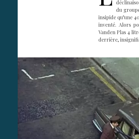
déclinaiso
du groupe
insipide qu’une 40
inventé. Alors p
Vanden Plas 4 litr
derrière, insignifi