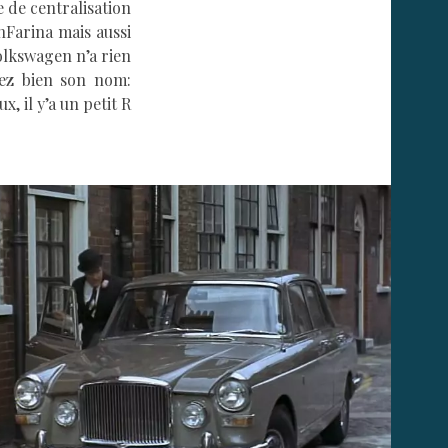
e de centralisation
nFarina mais aussi
Volkswagen n’a rien
sez bien son nom:
, il y’a un petit R