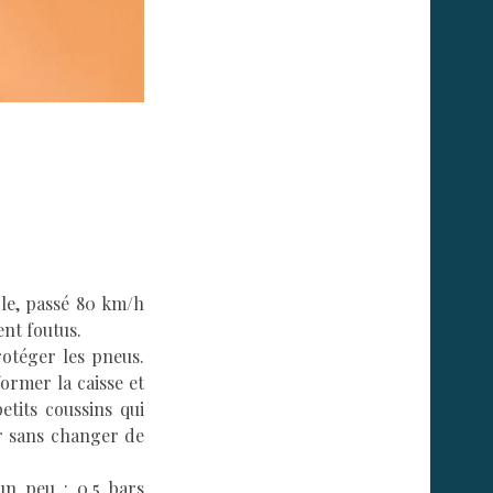
ble, passé 80 km/h
ent foutus.
otéger les pneus.
ormer la caisse et
etits coussins qui
er sans changer de
un peu : 0,5 bars