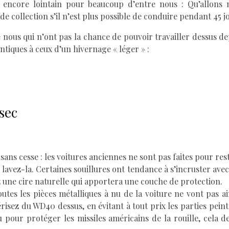
t encore lointain pour beaucoup d’entre nous : Qu’allons 
 de collection s’il n’est plus possible de conduire pendant 45 j
 nous qui n’ont pas la chance de pouvoir travailler dessus dep
ntiques à ceux d’un hivernage « léger » :
sec
sans cesse : les voitures anciennes ne sont pas faites pour res
, lavez-la. Certaines souillures ont tendance à s’incruster av
z une cire naturelle qui apportera une couche de protection.
utes les pièces métalliques à nu de la voiture ne vont pas a
vérisez du WD40 dessus, en évitant à tout prix les parties peinte
pour protéger les missiles américains de la rouille, cela de