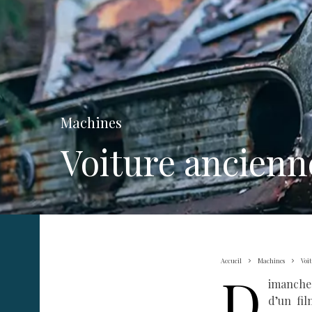
Machines
Voiture ancienn
Accueil
Machines
Voi
D
imanche 
d’un fi