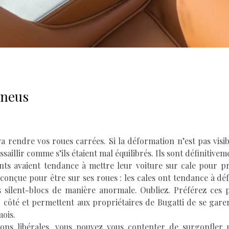
pneus
va rendre vos roues carrées. Si la déformation n’est pas visi
ssaillir comme s’ils étaient mal équilibrés. Ils sont définitivem
ts avaient tendance à mettre leur voiture sur cale pour pr
 conçue pour être sur ses roues : les cales ont tendance à déf
es silent-blocs de manière anormale. Oubliez. Préférez ces p
 côté et permettent aux propriétaires de Bugatti de se gar
mois.
ions libérales, vous pouvez vous contenter de surgonfler 