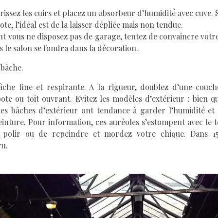
rrissez les cuirs et placez un absorbeur d’humidité avec cuve. S
te, l’idéal est de la laisser dépliée mais non tendue.
ent vous ne disposez pas de garage, tentez de convaincre vot
s le salon se fondra dans la décoration.
 bâche.
bâche fine et respirante. A la rigueur, doublez d’une couch
ote ou toit ouvrant. Evitez les modèles d’extérieur : bien q
 les bâches d’extérieur ont tendance à garder l’humidité et
einture. Pour information, ces auréoles s’estompent avec le t
e polir ou de repeindre et mordez votre chique. Dans 1
ru.