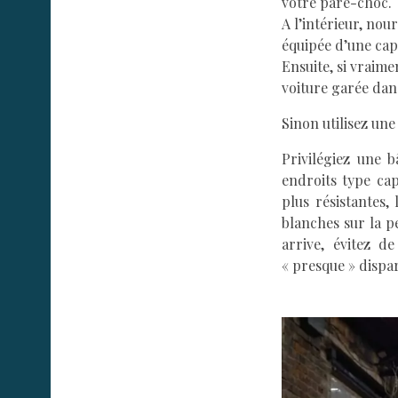
votre pare-choc.
A l’intérieur, nou
équipée d’une capo
Ensuite, si vraim
voiture garée dan
Sinon utilisez une
Privilégiez une 
endroits type cap
plus résistantes,
blanches sur la p
arrive, évitez d
« presque » dispa