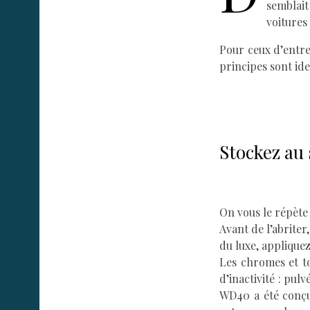
semblai
voitures
Pour ceux d’entre
principes sont ide
Stockez au 
On vous le répète 
Avant de l’abriter
du luxe, applique
Les chromes et to
d’inactivité : pul
WD40 a été conçu 