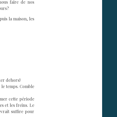
nous faire de nos
ours?
uis la maison, les
ter dehors!
ec le temps. Comble
imer cette période
s et les freins. Le
vrait suffire pour