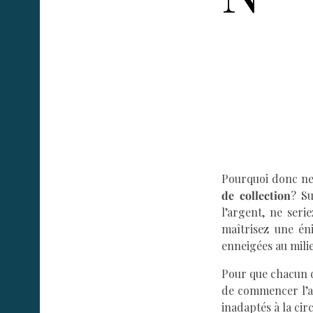
Pourquoi donc ne
de collection
? S
l’argent, ne ser
maîtrisez une én
enneigées au mili
Pour que chacun d
de commencer l’an
inadaptés à la cir