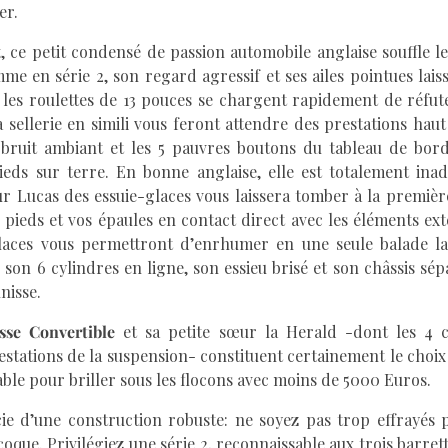
er.
ce petit condensé de passion automobile anglaise souffle le
mme en série 2, son regard agressif et ses ailes pointues lai
les roulettes de 13 pouces se chargent rapidement de réfute
a sellerie en simili vous feront attendre des prestations ha
 bruit ambiant et les 5 pauvres boutons du tableau de bor
ieds sur terre. En bonne anglaise, elle est totalement ina
ur Lucas des essuie-glaces vous laissera tomber à la premièr
 pieds et vos épaules en contact direct avec les éléments ext
places vous permettront d’enrhumer en une seule balade la 
e son 6 cylindres en ligne, son essieu brisé et son châssis sé
unisse.
sse Convertible
et sa petite sœur la Herald -dont les 4 cy
stations de la suspension- constituent certainement le choix l
able pour briller sous les flocons avec moins de 5000 Euros.
cie d’une construction robuste: ne soyez pas trop effrayés
oque. Privilégiez une série 2, reconnaissable aux trois barret