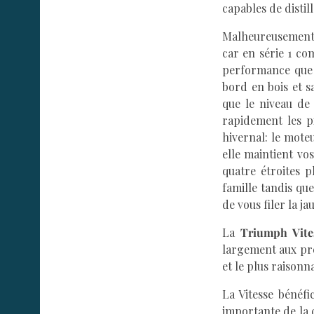
capables de distill
Malheureusement, 
car en série 1 co
performance que 
bord en bois et s
que le niveau de
rapidement les p
hivernal: le mote
elle maintient vos
quatre étroites 
famille tandis qu
de vous filer la ja
La
Triumph Vite
largement aux pre
et le plus raisonn
La Vitesse bénéfi
importante de la c