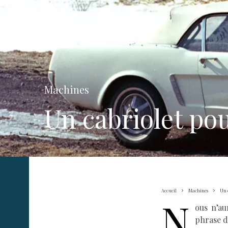
Machines
Un cabriolet pou
Accueil
Machines
Un c
N
ous n’au
phrase do