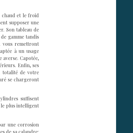
 chaud et le froid
ssent supposer une
r. Son tableau de
ut de gamme tandis
d vous remettront
daptée à un usage
e averse. Capotée,
érieurs. Enfin, ses
totalité de votre
paré se chargeront
lindres suffisent
e plus intelligent
 par une corrosion
tes de sa calandre: