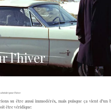
r l’hiver
abriolet pour l’hiver
rions su être aussi immodérés, mais puisque ça vient d’un b
it être véridique: