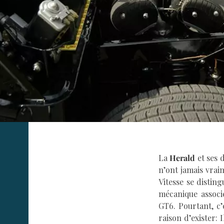
La
Herald
et ses 
n’ont jamais vrai
Vitesse se distin
mécanique associ
GT6. Pourtant, c’
raison d’exister: