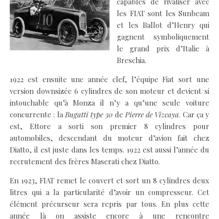
capables de rivaliser avec
les FIAT sont les Sunbeam
et les Ballot d’Henry qui
gagnent symboliquement
le grand prix d’Italie à
Breschia.
1922 est ensuite une année clef, l’équipe Fiat sort une
version downsizée 6 cylindres de son moteur et devient si
intouchable qu’à Monza il n’y a qu’une seule voiture
concurrente : la
Bugatti type 30
de
Pierre de Vizcaya
. Car ça y
est, Ettore a sorti son premier 8 cylindres pour
automobiles, descendant du moteur d’avion fait chez
Diatto, il est juste dans les temps. 1922 est aussi l’année du
recrutement des frères Maserati chez Diatto.
En 1923, FIAT remet le couvert et sort un 8 cylindres deux
litres qui a la particularité d’avoir un compresseur. Cet
élément précurseur sera repris par tous. En plus cette
année là on assiste encore à une rencontre