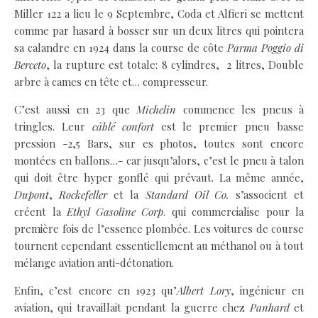
Miller 122 a lieu le 9 Septembre, Coda et Alfieri se mettent
comme par hasard à bosser sur un deux litres qui pointera
sa calandre en 1924 dans la course de côte
Parma Poggio di
Berceto
, la rupture est totale: 8 cylindres, 2 litres, Double
arbre à cames en tête et… compresseur.
C’est aussi en 23 que
Michelin
commence les pneus à
tringles. Leur
câblé confort
est le premier pneu basse
pression -2,5 Bars, sur es photos, toutes sont encore
montées en ballons…- car jusqu’alors, c’est le pneu à talon
qui doit être hyper gonflé qui prévaut. La même année,
Dupont
,
Rockefeller
et la
Standard Oil Co.
s’associent et
créent la
Ethyl Gasoline Corp
. qui commercialise pour la
première fois de l’essence plombée. Les voitures de course
tournent cependant essentiellement au méthanol ou à tout
mélange aviation anti-détonation.
Enfin, c’est encore en 1923 qu’
Albert Lory
, ingénieur en
aviation, qui travaillait pendant la guerre chez
Panhard
et