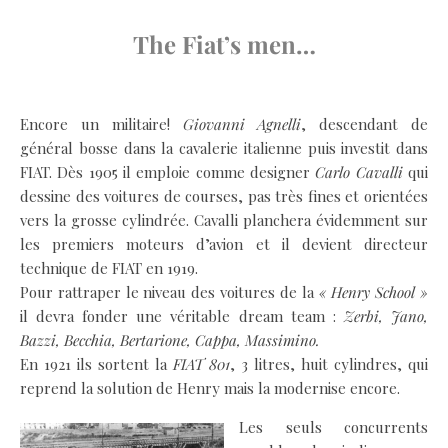
The Fiat’s men…
.
Encore un militaire!
Giovanni Agnelli
, descendant de
général bosse dans la cavalerie italienne puis investit dans
FIAT. Dès 1905 il emploie comme designer
Carlo Cavalli
qui
dessine des voitures de courses, pas très fines et orientées
vers la grosse cylindrée. Cavalli planchera évidemment sur
les premiers moteurs d’avion et il devient directeur
technique de FIAT en 1919.
Pour rattraper le niveau des voitures de la
« Henry School »
il devra fonder une véritable dream team :
Zerbi, Jano,
Bazzi, Becchia, Bertarione, Cappa, Massimino.
En 1921 ils sortent la
FIAT 801
, 3 litres, huit cylindres, qui
reprend la solution de Henry mais la modernise encore.
Les seuls concurrents