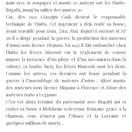
mais avec 16 soupapes et monte ce moteur sur les Diatto-
Bugatti, jusqu’au milieu des années 20.
Car, dès 1921
Giuseppe Coda
devient le responsable
technique de Diatto. Cet ingénieur a déjà roulé sa bosse,
ayant travaillé pour
Isota, Züst, Fiat, Rapid
et surtout
SCAT
ou il a dirigé pendant la guerre la production des moteurs
d’avion sous licence
Hispano
. En 1922 il fait embaucher chez
Diatto les frères
Maserati
car le règlement de course
impose la présence d’un pilote et d’un mécanicien dans la
voiture; ça tombe bien, les frères Maserati sont les deux.
Comme les autres, ces derniers ont bossé pendant la
guerre à l’assemblage de moteurs d’avion :
Alfieri
monte
des moteurs sous licence Hispano à Florence et
Ettore
des
moteurs
Isotta
à Legnano.
C’en est alors terminé du partenariat avec Bugatti qui va
rouler sa bosse à Molsheim redevenue française grâce à la
chanson, vous n’aurez pas l’Alsace et la Lorraine et
quelques millions de morts…