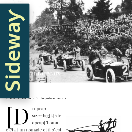
Hommes
Prepostwar racecars
Accueil
Hommes
Prepostwar racecars
[d
ropcap
size=big]L[/dr
opcap]’homm
e était un nomade et il s’est