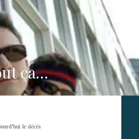
out ça…
jourd’hui le décès