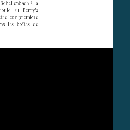
e Schellenbach à la
roule au Berry’s
stre leur première
ns les boîtes de