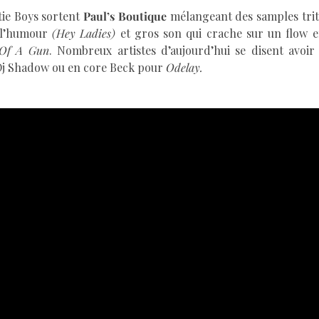
tie Boys sortent
Paul’s Boutique
mélangeant des samples trit
 l’humour
(Hey Ladies)
et gros son qui crache sur un flow 
 Of A Gun
. Nombreux artistes d’aujourd’hui se disent avoir
 Dj Shadow ou en core Beck pour
Odelay.