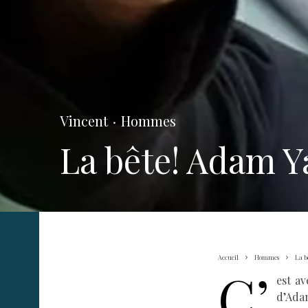
Vincent
·
Hommes
La bête! Adam Ya
Accueil
Hommes
La b
C’
est av
d’Adam