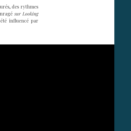
urés, des rythmes
enragé
sur Looking
 été influencé par