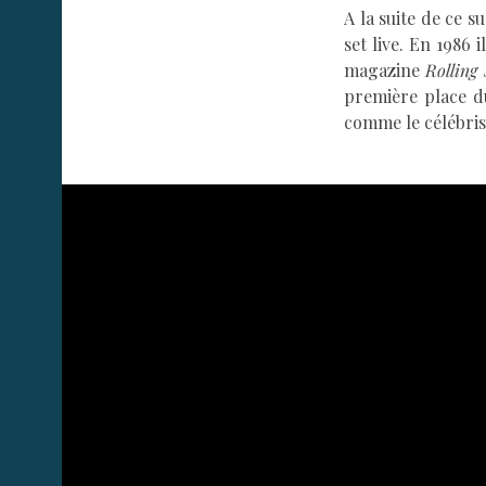
A la suite de ce 
set live. En 1986 
magazine
Rolling
première place du
comme le célébris