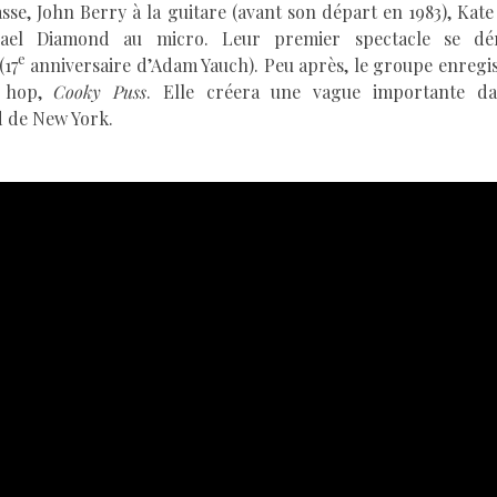
asse, John Berry à la guitare (avant son départ en 1983), Kat
hael Diamond au micro. Leur premier spectacle se dé
e
(17
anniversaire d’Adam Yauch). Peu après, le groupe enregi
p hop,
Cooky Puss
. Elle créera une vague importante da
 de New York.