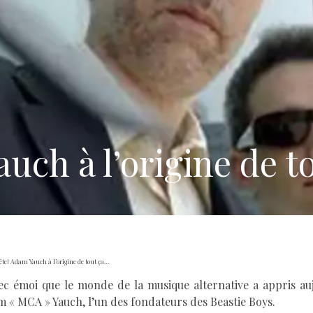
uch à l’origine de t
ête! Adam Yauch à l’origine de tout ça…
ec émoi que le monde de la musique alternative a appris au
 « MCA » Yauch, l’un des fondateurs des Beastie Boys.