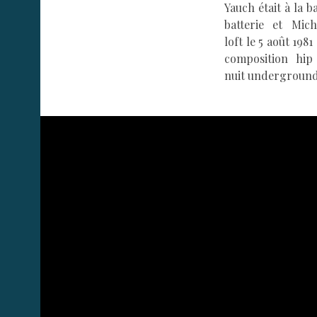
Yauch était à la b
batterie et Mic
loft le 5 août 1981 
composition hi
nuit underground