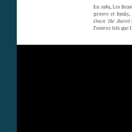
En 1989, Les Beas
groove et funky,
Down The Barrel
l’oeuvre tels que