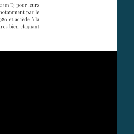
e un Dj pour leurs
t notamment par le
980 et accède à la
tres bien claquant