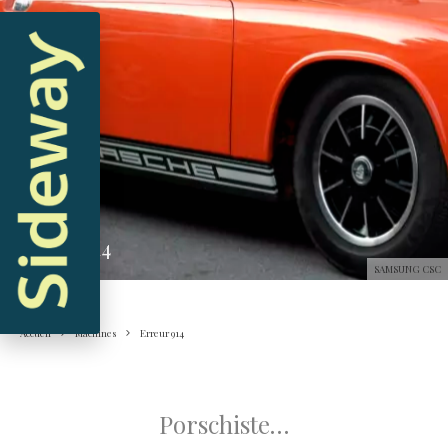
Machines
Erreur 914
SAMSUNG CSC
Accueil
Machines
Erreur 914
.
Porschiste…