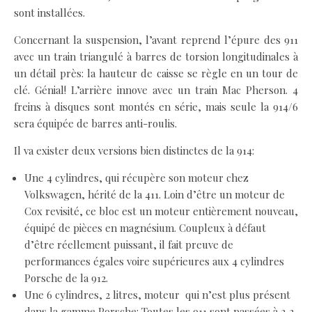
sont installées.
Concernant la suspension, l’avant reprend l’épure des 911
avec un train triangulé à barres de torsion longitudinales à
un détail près: la hauteur de caisse se règle en un tour de
clé. Génial! L’arrière innove avec un train Mac Pherson. 4
freins à disques sont montés en série, mais seule la 914/6
sera équipée de barres anti-roulis.
Il va exister deux versions bien distinctes de la 914:
Une 4 cylindres, qui récupère son moteur chez
Volkswagen, hérité de la 411. Loin d’être un moteur de
Cox revisité, ce bloc est un moteur entièrement nouveau,
équipé de pièces en magnésium. Coupleux à défaut
d’être réellement puissant, il fait preuve de
performances égales voire supérieures aux 4 cylindres
Porsche de la 912.
Une 6 cylindres, 2 litres, moteur qui n’est plus présent
dans la gamme Porsche: Toutes les 911 sont passées à 2,2