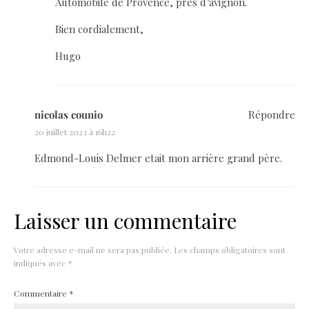
Automobile de Provence, près d’avignon.
Bien cordialement,
Hugo
nicolas counio
Répondre
20 juillet 2023 à 16h22
Edmond-Louis Delmer etait mon arrière grand père.
Laisser un commentaire
Votre adresse e-mail ne sera pas publiée.
Les champs obligatoires sont
indiqués avec
*
Commentaire
*