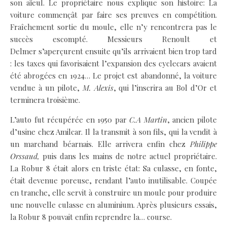
son aïeul. Le propriétaire nous explique son histoire: La
voiture commençât par faire ses preuves en compétition.
Fraîchement sortie du moule, elle n’y rencontrera pas le
succès escompté. Messieurs Renoult et
Delmer s’aperçurent ensuite qu’ils arrivaient bien trop tard
: les taxes qui favorisaient l’expansion des cyclecars avaient
été abrogées en 1924… Le projet est abandonné, la voiture
vendue à un pilote,
M. Alexis
, qui l’inscrira au Bol d’Or et
terminera troisième.
L’auto fut récupérée en 1950 par
C.A Martin
, ancien pilote
d’usine chez Amilcar. Il la transmit à son fils, qui la vendit à
un marchand béarnais. Elle arrivera enfin chez
Philippe
Orssaud,
puis dans les mains de notre actuel propriétaire.
La Robur 8 était alors en triste état: Sa culasse, en fonte,
était devenue poreuse, rendant l’auto inutilisable. Coupée
en tranche, elle servit à construire un moule pour produire
une nouvelle culasse en aluminium. Après plusieurs essais,
la Robur 8 pouvait enfin reprendre la… course.