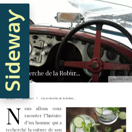
Hugo
·
Hommes
A la recherche de la Robur…
SAMSUNG CSC
Accueil
Hommes
A la recherche de la Robur…
N
ous allons vous
raconter l’histoire
d’un homme qui a
recherché la voiture de son