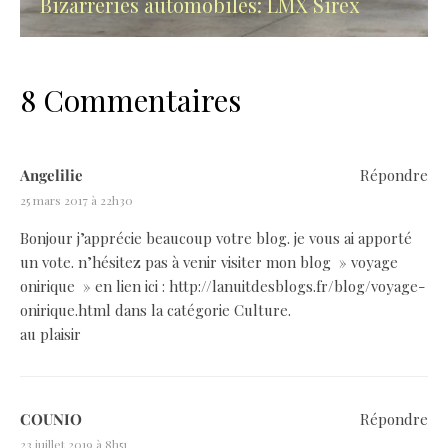
Bizarreries automobiles: LMX Sirex
8 Commentaires
Angelilie
Répondre
25 mars 2017 à 22h30
Bonjour j’apprécie beaucoup votre blog. je vous ai apporté
un vote. n’hésitez pas à venir visiter mon blog » voyage
onirique » en lien ici :
http://lanuitdesblogs.fr/blog/voyage-
onirique.html
dans la catégorie Culture.
au plaisir
COUNIO
Répondre
23 juillet 2019 à 8h51