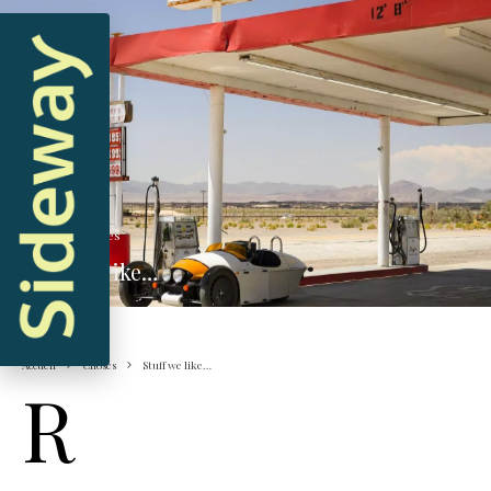
Hugo
·
Choses
Stuff we like…
Accueil
Choses
Stuff we like…
R
etrouvez notre sélection d’images glanées sur le
Web qui positionnent l’automobile ancienne au
cœur de notre culture visuelle: vieux gréements,
surf, skate, architecture…