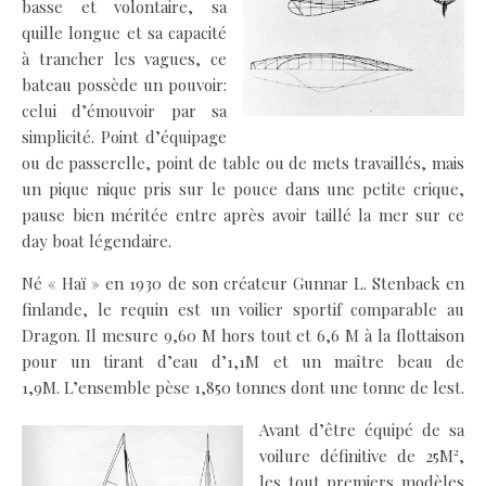
basse et volontaire, sa
quille longue et sa capacité
à trancher les vagues, ce
bateau possède un pouvoir:
celui d’émouvoir par sa
simplicité. Point d’équipage
ou de passerelle, point de table ou de mets travaillés, mais
un pique nique pris sur le pouce dans une petite crique,
pause bien méritée entre après avoir taillé la mer sur ce
day boat légendaire.
Né « Haï » en 1930 de son créateur Gunnar L. Stenback en
finlande, le requin est un voilier sportif comparable au
Dragon. Il mesure 9,60 M hors tout et 6,6 M à la flottaison
pour un tirant d’eau d’1,1M et un maître beau de
1,9M. L’ensemble pèse 1,850 tonnes dont une tonne de lest.
Avant d’être équipé de sa
voilure définitive de 25M²,
les tout premiers modèles