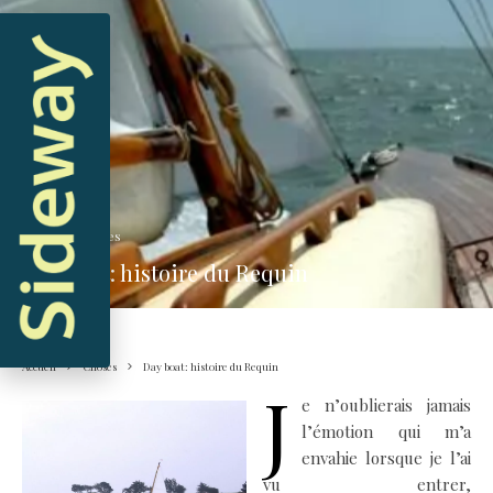
Hugo
·
Choses
Day boat: histoire du Requin
Accueil
Choses
Day boat: histoire du Requin
J
e n’oublierais jamais
l’émotion qui m’a
envahie lorsque je l’ai
vu entrer,