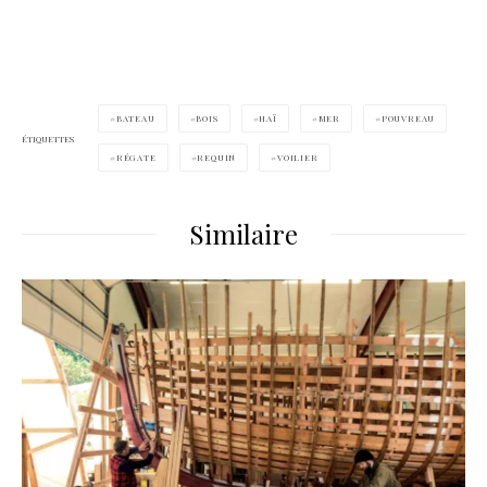
..
BATEAU
BOIS
HAÏ
MER
POUVREAU
ÉTIQUETTES
RÉGATE
REQUIN
VOILIER
Similaire