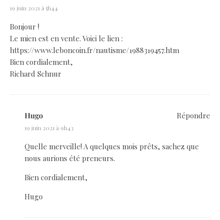
19 juin 2021 à 5h44
Bonjour !
Le mien est en vente. Voici le lien :
https://www.leboncoin.fr/nautisme/1988319457.htm
Bien cordialement,
Richard Schnur
Hugo
Répondre
19 juin 2021 à 9h43
Quelle merveille! A quelques mois prêts, sachez que
nous aurions été preneurs.
Bien cordialement,
Hugo