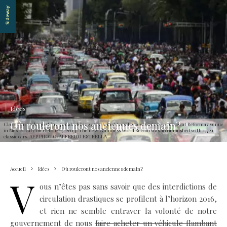
Idées
Où rouleront nos anciennes demain?
Classic cars take part in a parade during an attempt to get a new Guinness record at Reforma avenue
in Mexico City on October 5, 2014. The new Guinness World Record was accomplished with 1,721
classic cars. AFP PHOTO/ALFREDO ESTRELLA
Accueil
Idées
Où rouleront nos anciennes demain?
V
ous n’êtes pas sans savoir que des interdictions de
circulation drastiques se profilent à l’horizon 2016,
et rien ne semble entraver la volonté de notre
gouvernement de nous
faire acheter un véhicule flambant