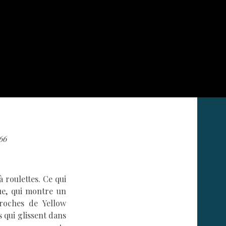
966
à roulettes. Ce qui
ue, qui montre un
roches de Yellow
s qui glissent dans