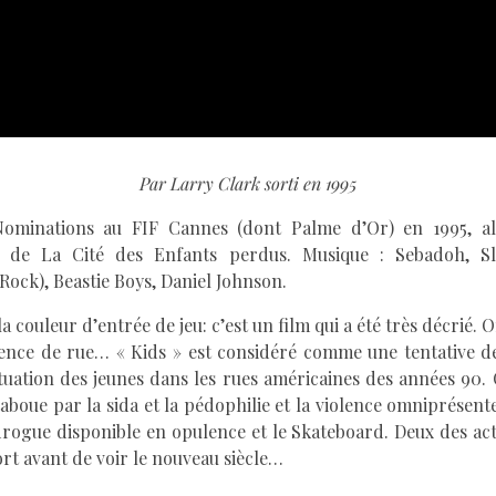
Par Larry Clark sorti en 1995
ominations au FIF Cannes (dont Palme d’Or) en 1995, alo
 de La Cité des Enfants perdus. Musique : Sebadoh, Sli
ck), Beastie Boys, Daniel Johnson.
 couleur d’entrée de jeu: c’est un film qui a été très décrié. 
lence de rue… « Kids » est considéré comme une tentative de
ituation des jeunes dans les rues américaines des années 90.
aboue par la sida et la pédophilie et la violence omniprésente
drogue disponible en opulence et le Skateboard. Deux des act
rt avant de voir le nouveau siècle…