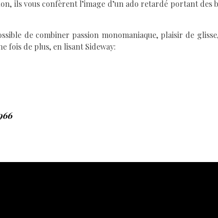
lon, ils vous confèrent l’image d’un ado retardé portant des b
kate
possible de combiner passion monomaniaque, plaisir de glisse,
ne fois de plus, en lisant Sideway:
966