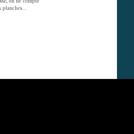
esse, on ne compte
aux planches…