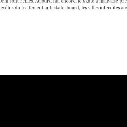
 Orni sont reniés. Aujourd’hui encore, le Skate à mauvaise pr
 revêtus du traitement anti skate-board, les villes interdites 