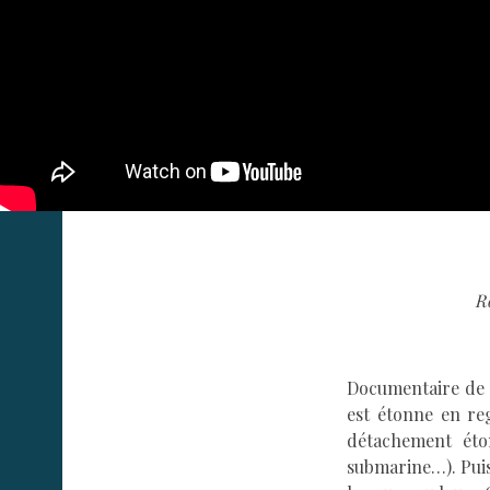
R
Documentaire de 16
est étonne en re
détachement éto
submarine…). Puis,