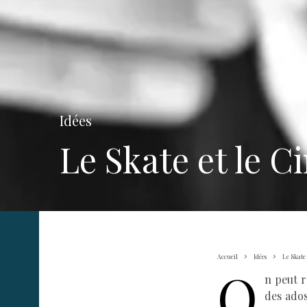
Idées
Le Skate et le 
Accueil
Idées
Le Skate
O
n peut r
des ados