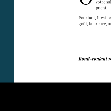
votre sa
puent.
s
Pourtant, il est 
goût, la preuve, u
.
Rouli-roulant 1
.