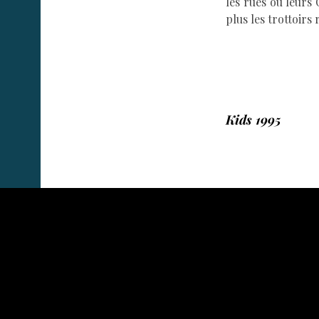
les rues ou leurs
plus les trottoirs
Kids 1995
.