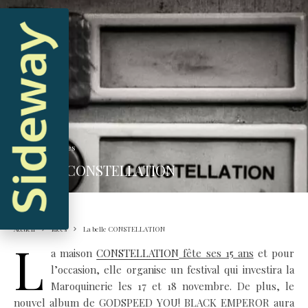
Vincent
·
Idées
La belle CONSTELLATION
Accueil
Idées
La belle CONSTELLATION
L
a maison
CONSTELLATION
fête ses 15 ans
et pour
l’occasion, elle organise un festival qui investira la
Maroquinerie les 17 et 18 novembre. De plus, le
nouvel album de GODSPEED YOU! BLACK EMPEROR aura