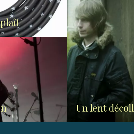
plaît
en
Un lent décol